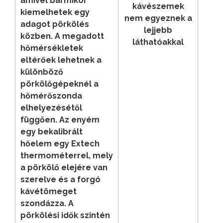
amivel bármikor
kávészemek
kiemelhetek egy
nem egyeznek a
adagot pörkölés
lejjebb
közben. A megadott
láthatóakkal
hőmérsékletek
eltérőek lehetnek a
különböző
pörkölőgépeknél a
hőmérőszonda
elhelyezésétől
függően. Az enyém
egy bekalibrált
hőelem egy Extech
thermométerrel, mely
a pörkölő elejére van
szerelve és a forgó
kávétömeget
szondázza. A
pörkölési idők szintén