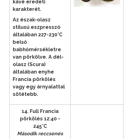
kávé eredeti
karakterét.
Az észak-olasz
stílusú eszpresszó
általában 227-230°C
belső
babhőmérsékletre
van pörkölve. A dél-
olasz (Scura)
általában enyhe
Francia pörkölés
vagy egy árnyalattal
sötétebb.
14. Full Francia
pörkölés 12:40 -
245°C
Második reccsenés