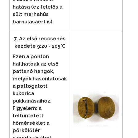
hatása (ez felelős a
sült marhahús
barnulásáért is).
7. Az első reccsenés
kezdete 9:20 - 205°C
Ezen a ponton
hallhatóak az első
pattanó hangok,
melyek hasonlatosak
a pattogatott
kukorica
pukkanásaihoz.
Figyelem: a
feltüntetett
hőmérséklet a
pörkölőtér
szondázásából