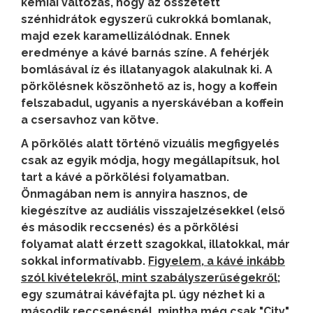
kémiai változás, hogy az összetett
szénhidrátok egyszerű cukrokká bomlanak,
majd ezek karamellizálódnak. Ennek
eredménye a kávé barnás színe. A fehérjék
bomlásával íz és illatanyagok alakulnak ki. A
pörkölésnek köszönhető az is, hogy a koffein
felszabadul, ugyanis a nyerskávéban a koffein
a csersavhoz van kötve.
A pörkölés alatt történő vizuális megfigyelés
csak az egyik módja, hogy megállapítsuk, hol
tart a kávé a pörkölési folyamatban.
Önmagában nem is annyira hasznos, de
kiegészítve az audiális visszajelzésekkel (első
és második reccsenés) és a pörkölési
folyamat alatt érzett szagokkal, illatokkal, már
sokkal informatívabb.
Figyelem, a kávé inkább
szól kivételekről, mint szabályszerűségekről
;
egy szumátrai kávéfajta pl. úgy nézhet ki a
második reccsenésnél, mintha még csak "City"