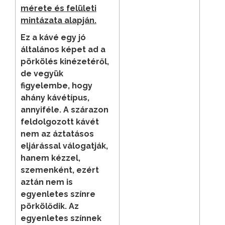
mérete és felületi
mintázata alapján.
Ez a kávé egy jó
általános képet ad a
pörkölés kinézetéről,
de vegyük
figyelembe, hogy
ahány kávétípus,
annyiféle. A szárazon
feldolgozott kávét
nem az áztatásos
eljárással válogatják,
hanem kézzel,
szemenként, ezért
aztán nem is
egyenletes színre
pörkölődik. Az
egyenletes színnek