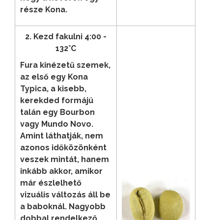
része Kona.
2. Kezd fakulni 4:00 -
132°C
Fura kinézetű szemek,
az első egy Kona
Typica, a kisebb,
kerekded formájú
talán egy Bourbon
vagy Mundo Novo.
Amint láthatják, nem
azonos időközönként
veszek mintát, hanem
inkább akkor, amikor
már észlelhető
vizuális változás áll be
a baboknál. Nagyobb
dobbal rendelkező