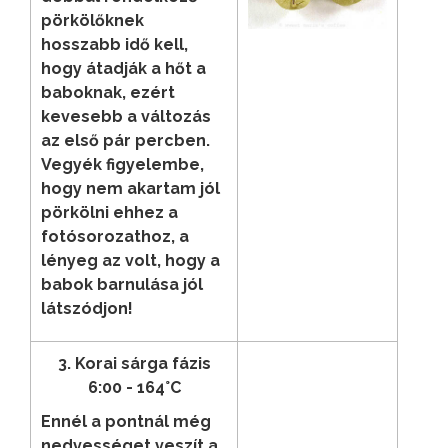
pörkölőknek
hosszabb idő kell,
hogy átadják a hőt a
baboknak, ezért
kevesebb a változás
az első pár percben.
Vegyék figyelembe,
hogy nem akartam jól
pörkölni ehhez a
fotósorozathoz, a
lényeg az volt, hogy a
babok barnulása jól
látszódjon!
3. Korai sárga fázis
6:00 - 164°C
Ennél a pontnál még
nedvességet veszít a