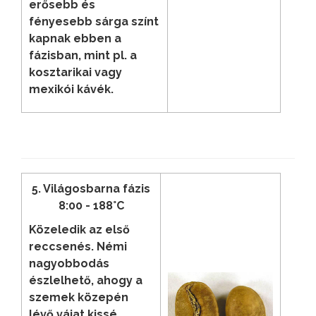
erősebb és
fényesebb sárga színt
kapnak ebben a
fázisban, mint pl. a
kosztarikai vagy
mexikói kávék.
5. Világosbarna fázis
8:00 - 188°C
Közeledik az első
reccsenés. Némi
nagyobbodás
észlelhető, ahogy a
szemek közepén
lévő vájat kissé