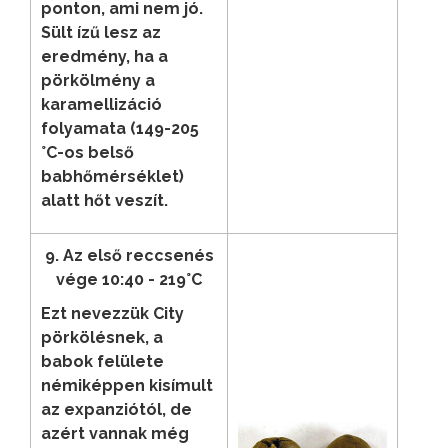
ponton, ami nem jó.
Sült ízű lesz az
eredmény, ha a
pörkölmény a
karamellizáció
folyamata (149-205
°C-os belső
babhőmérséklet)
alatt hőt veszít.
9. Az első reccsenés
vége 10:40 - 219°C
Ezt nevezzük City
pörkölésnek, a
babok felülete
némiképpen kisímult
az expanziótól, de
azért vannak még