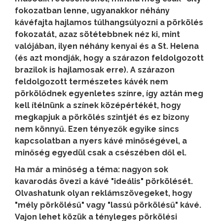
fokozatban lenne, ugyanakkor néhány
kávéfajta hajlamos túlhangsúlyozni a pörkölés
fokozatát, azaz sötétebbnek néz ki, mint
valójában, ilyen néhány kenyai és a St. Helena
(és azt mondják, hogy a szárazon feldolgozott
brazilok is hajlamosak erre). A szárazon
feldolgozott természetes kávék nem
pörkölődnek egyenletes színre, így aztán meg
kell ítélnünk a színek középértékét, hogy
megkapjuk a pörkölés szintjét és ez bizony
nem könnyű. Ezen tényezők egyike sincs
kapcsolatban a nyers kávé minőségével, a
minőség egyedül csak a csészében dől el.
Ha már a minőség a téma:
nagyon sok
kavarodás övezi a kávé "ideális" pörkölését.
Olvashatunk olyan reklámszövegeket, hogy
"mély pörkölésű" vagy "lassú pörkölésű" kávé.
Vajon lehet közük a tényleges pörkölési