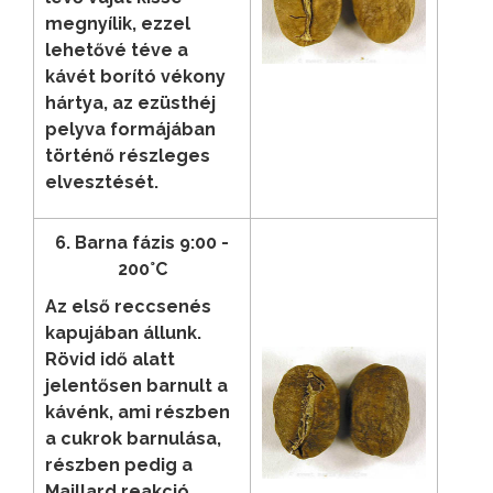
megnyílik, ezzel
lehetővé téve a
kávét borító vékony
hártya, az ezüsthéj
pelyva formájában
történő részleges
elvesztését.
6. Barna fázis 9:00 -
200°C
Az első reccsenés
kapujában állunk.
Rövid idő alatt
jelentősen barnult a
kávénk, ami részben
a cukrok barnulása,
részben pedig a
Maillard reakció