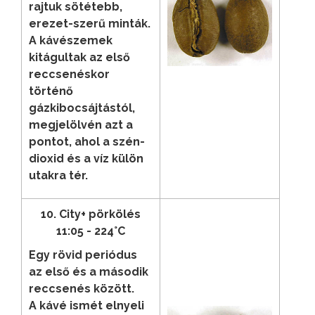
rajtuk sötétebb,
erezet-szerű minták.
A kávészemek
kitágultak az első
reccsenéskor
történő
gázkibocsájtástól,
megjelölvén azt a
pontot, ahol a szén-
dioxid és a víz külön
utakra tér.
10. City+ pörkölés
11:05 - 224°C
Egy rövid periódus
az első és a második
reccsenés között.
A kávé ismét elnyeli