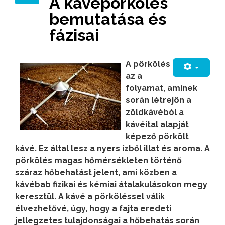
A kávépörkölés
bemutatása és
fázisai
A pörkölés
az a
folyamat, aminek
során létrejön a
zöldkávéból a
kávéital alapját
képező pörkölt
kávé.
Ez által lesz a nyers ízből illat és aroma. A
pörkölés magas hőmérsékleten történő
száraz hőbehatást jelent, ami közben a
kávébab fizikai és kémiai átalakulásokon megy
keresztül. A kávé a
pörköléssel válik
élvezhetővé
, úgy, hogy a fajta eredeti
jellegzetes tulajdonságai a hőbehatás során