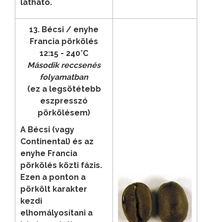
látható.
13. Bécsi / enyhe
Francia pörkölés
12:15 - 240°C
Második reccsenés
folyamatban
(ez a legsötétebb
eszpresszó
pörkölésem)
A Bécsi (vagy
Continental) és az
enyhe Francia
pörkölés közti fázis.
Ezen a ponton a
pörkölt karakter
kezdi
elhomályosítani a