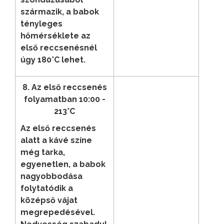
származik, a babok
tényleges
hőmérséklete az
első reccsenésnél
úgy 180°C lehet.
8. Az első reccsenés
folyamatban 10:00 -
213°C
Az első reccsenés
alatt a kávé színe
még tarka,
egyenetlen, a babok
nagyobbodása
folytatódik a
középső vájat
megrepedésével.