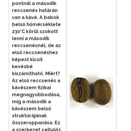
pontnál a második
reccsenés határán
van a kávé. A babok
belső hőmérséklete
230°C körül szokott
lenni a második
reccsenésnél, de az
első reccsenéshez
képest kicsit
kevésbé
kiszámítható. Miért?
Az első reccsenés a
kávészem fizikai
megnagyobbodása,
míg a második a
kávészem belső
struktúrájának
összeroppanása. Ez
a szerkezet cellulóz,