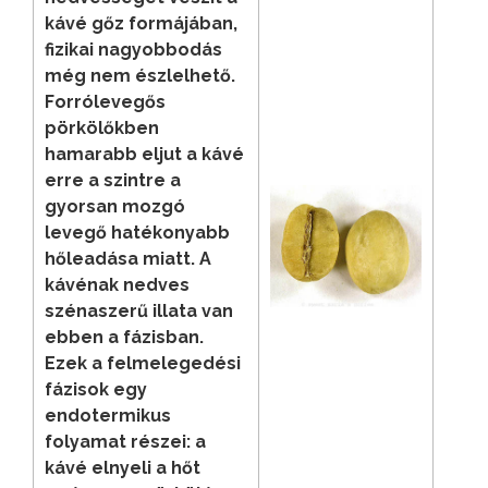
kávé gőz formájában,
fizikai nagyobbodás
még nem észlelhető.
Forrólevegős
pörkölőkben
hamarabb eljut a kávé
erre a szintre a
gyorsan mozgó
levegő hatékonyabb
hőleadása miatt. A
kávénak nedves
szénaszerű illata van
ebben a fázisban.
Ezek a felmelegedési
fázisok egy
endotermikus
folyamat részei: a
kávé elnyeli a hőt