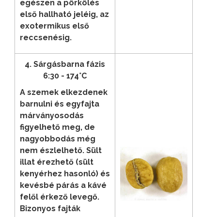
egészen a pörkölés
első hallható jeléig, az
exotermikus első
reccsenésig.
4. Sárgásbarna fázis
6:30 - 174°C
A szemek elkezdenek
barnulni és egyfajta
márványosodás
figyelhető meg, de
nagyobbodás még
nem észlelhető. Sült
illat érezhető (sült
kenyérhez hasonló) és
kevésbé párás a kávé
felől érkező levegő.
Bizonyos fajták