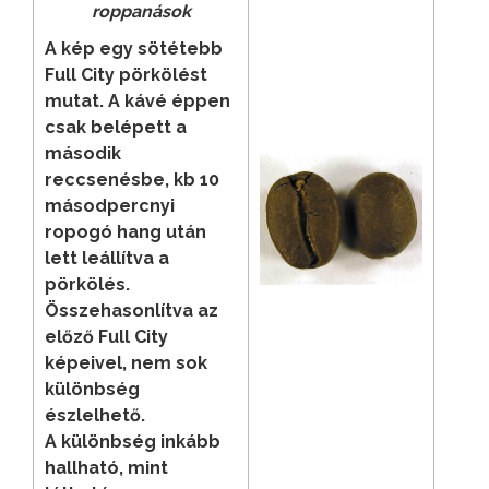
roppanások
A kép egy sötétebb
Full City pörkölést
mutat. A kávé éppen
csak belépett a
második
reccsenésbe, kb 10
másodpercnyi
ropogó hang után
lett leállítva a
pörkölés.
Összehasonlítva az
előző Full City
képeivel, nem sok
különbség
észlelhető.
A különbség inkább
hallható, mint