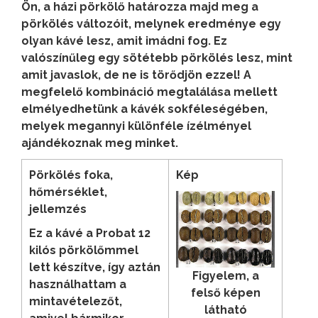
Ön, a házi pörkölő határozza majd meg a
pörkölés változóit, melynek eredménye egy
olyan kávé lesz, amit imádni fog. Ez
valószínűleg egy sötétebb pörkölés lesz, mint
amit javaslok, de ne is törődjön ezzel! A
megfelelő kombináció megtalálása mellett
elmélyedhetünk a kávék sokféleségében,
melyek megannyi különféle ízélményel
ajándékoznak meg minket.
Pörkölés foka,
Kép
hőmérséklet,
jellemzés
Ez a kávé a Probat 12
kilós pörkölőmmel
lett készítve, így aztán
Figyelem, a
használhattam a
felső képen
mintavételezőt,
látható