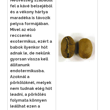
Nedvesség szabadul
fel a kávé belsejéből
és a vékony hártya
maradéka is távozik
pelyva formájában.
Mivel az első
reccsenés
exotermikus, ezért a
babok ilyenkor hőt
adnak le, de nekünk
gyorsan vissza kell
állítanunk
endotermikusba.
Azoknál a
pörkölőknél, melyek
nem tudnak elég hőt
leadni, a pörkölés
folymata könnyen
leállhat ezen a