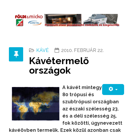
KÁVÉ
2010. FEBRUÁR 22.
Kávétermelő
országok
A kávét mintegy
80 trópusi és
szubtrópusi országban
az északi szélesség 23.
és a déli szélesség 25.
fok közötti, úgynevezett
kávéövben termelik. Ezek közül azonban csak