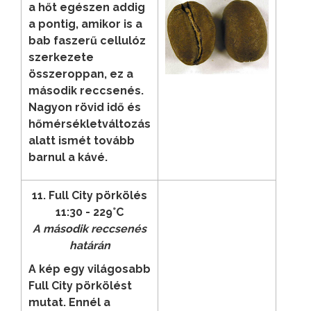
a hőt egészen addig
a pontig, amikor is a
bab faszerű cellulóz
szerkezete
összeroppan, ez a
második reccsenés.
Nagyon rövid idő és
hőmérsékletváltozás
alatt ismét tovább
barnul a kávé.
11. Full City pörkölés
11:30 - 229°C
A második reccsenés
határán
A kép egy világosabb
Full City pörkölést
mutat. Ennél a