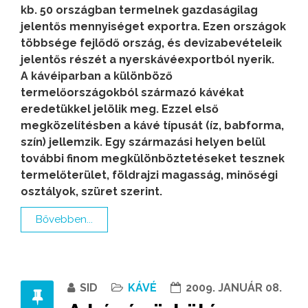
kb. 50 országban termelnek gazdaságilag
jelentős mennyiséget exportra. Ezen országok
többsége fejlődő ország, és devizabevételeik
jelentős részét a nyerskávéexportból nyerik.
A kávéiparban a különböző
termelőországokból származó kávékat
eredetükkel jelölik meg. Ezzel első
megközelítésben a kávé típusát (íz, babforma,
szín) jellemzik. Egy származási helyen belül
további finom megkülönböztetéseket tesznek
termelőterület, földrajzi magasság, minőségi
osztályok, szüret szerint.
Bővebben...
SID
KÁVÉ
2009. JANUÁR 08.