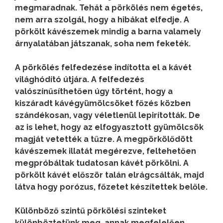
megmaradnak. Tehát a pörkölés nem égetés,
nem arra szolgál, hogy a hibákat elfedje. A
pörkölt kávészemek mindig a barna valamely
árnyalatában játszanak, soha nem feketék.
A
pörkölés
felfedezése indította el a kávét
világhódító útjára. A felfedezés
valószínűsíthetően úgy történt, hogy a
kiszáradt kávégyümölcsöket főzés közben
szándékosan, vagy véletlenül lepirították. De
az is lehet, hogy az elfogyasztott gyümölcsök
magját vetették a tűzre. A megpörkölődött
kávészemek illatát megérezve, feltehetően
megpróbáltak tudatosan kávét pörkölni. A
pörkölt kávét először talán elrágcsálták, majd
látva hogy porózus, főzetet készítettek belőle.
Különböző szintű
pörkölési szinteket
különböztetünk meg, annak megfelelően,