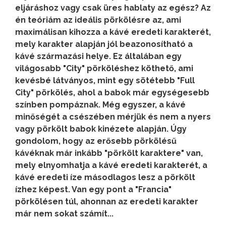
eljáráshoz vagy csak üres hablaty az egész? Az
én teóriám az ideális pörkölésre az, ami
maximálisan kihozza a kávé eredeti karakterét,
mely karakter alapján jól beazonosítható a
kávé származási helye. Ez általában egy
világosabb "City" pörköléshez köthető, ami
kevésbé látványos, mint egy sötétebb "Full
City" pörkölés, ahol a babok már egységesebb
színben pompáznak. Még egyszer, a kávé
minőségét a csészében mérjük és nem a nyers
vagy pörkölt babok kinézete alapján. Úgy
gondolom, hogy az erősebb pörkölésű
kávéknak már inkább "pörkölt karaktere" van,
mely elnyomhatja a kávé eredeti karakterét, a
kávé eredeti íze másodlagos lesz a pörkölt
ízhez képest. Van egy pont a "Francia"
pörkölésen túl, ahonnan az eredeti karakter
már nem sokat számít...