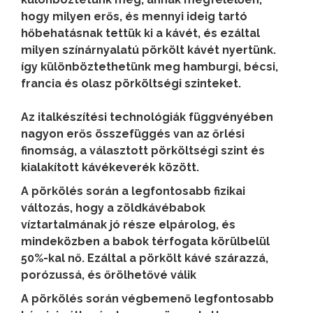
hogy milyen erős, és mennyi ideig tartó
hőbehatásnak tettük ki a kávét, és ezáltal
milyen színárnyalatú pörkölt kávét nyertünk.
így különböztethetünk meg hamburgi, bécsi,
francia és olasz pörköltségi szinteket.
Az italkészítési technológiák függvényében
nagyon erős összefüggés van
az őrlési
finomság, a választott pörköltségi szint és
kialakított kávékeverék között.
A pörkölés során a legfontosabb fizikai
változás, hogy a zöldkávébabok
víztartalmának jó része elpárolog, és
mindeközben a babok térfogata körülbelül
50%-kal nő. Ezáltal a pörkölt kávé szárazzá,
porózussá, és őrölhetővé válik
A pörkölés során végbemenő legfontosabb