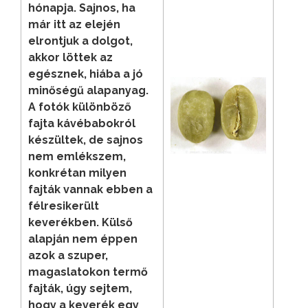
hónapja. Sajnos, ha
már itt az elején
elrontjuk a dolgot,
akkor löttek az
egésznek, hiába a jó
minőségű alapanyag.
A fotók különböző
fajta kávébabokról
készültek, de sajnos
nem emlékszem,
konkrétan milyen
fajták vannak ebben a
félresikerült
keverékben. Külső
alapján nem éppen
azok a szuper,
magaslatokon termő
fajták, úgy sejtem,
hogy a keverék egy