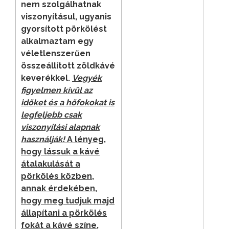
nem szolgálhatnak
viszonyításul, ugyanis
gyorsított pörkölést
alkalmaztam egy
véletlenszerűen
összeállított zöldkávé
keverékkel.
Vegyék
figyelmen kívül az
időket és a hőfokokat is
legfeljebb csak
viszonyítási alapnak
használják!
A lényeg,
hogy lássuk a kávé
átalakulását a
pörkölés közben,
annak érdekében,
hogy meg tudjuk majd
állapítani a pörkölés
fokát a kávé színe,