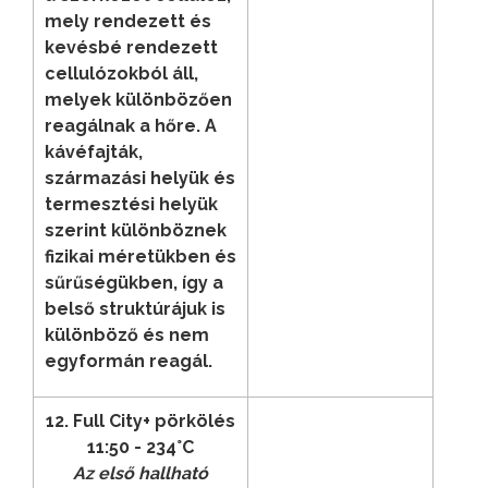
mely rendezett és
kevésbé rendezett
cellulózokból áll,
melyek különbözően
reagálnak a hőre. A
kávéfajták,
származási helyük és
termesztési helyük
szerint különböznek
fizikai méretükben és
sűrűségükben, így a
belső struktúrájuk is
különböző és nem
egyformán reagál.
12. Full City+ pörkölés
11:50 - 234°C
Az első hallható