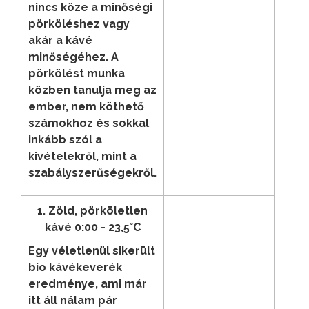
nincs köze a minőségi
pörköléshez vagy
akár a kávé
minőségéhez. A
pörkölést munka
közben tanulja meg az
ember, nem köthető
számokhoz és sokkal
inkább szól a
kivételekről, mint a
szabályszerűségekről.
1. Zöld, pörköletlen
kávé 0:00 - 23,5°C
Egy véletlenül sikerült
bio kávékeverék
eredménye, ami már
itt áll nálam pár