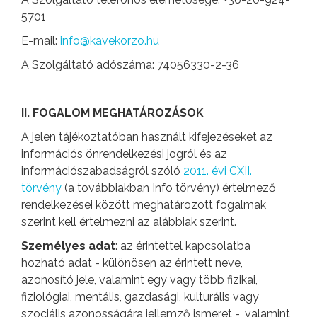
5701
E-mail:
info@kavekorzo.hu
A Szolgáltató adószáma: 74056330-2-36
II. FOGALOM MEGHATÁROZÁSOK
A jelen tájékoztatóban használt kifejezéseket az
információs önrendelkezési jogról és az
információszabadságról szóló
2011. évi CXII.
törvény
(a továbbiakban Info törvény) értelmező
rendelkezései között meghatározott fogalmak
szerint kell értelmezni az alábbiak szerint.
Személyes adat
: az érintettel kapcsolatba
hozható adat - különösen az érintett neve,
azonosító jele, valamint egy vagy több fizikai,
fiziológiai, mentális, gazdasági, kulturális vagy
szociális azonosságára jellemző ismeret -, valamint