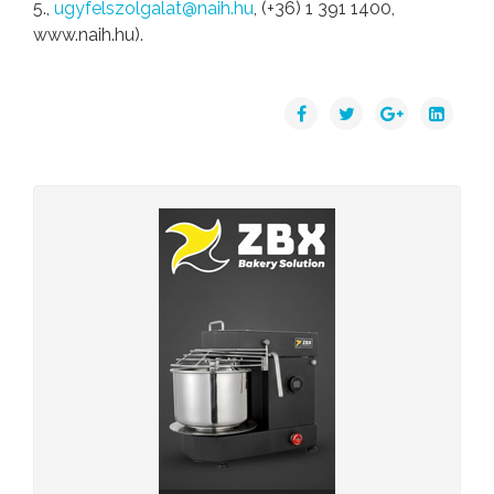
5.,
ugyfelszolgalat@naih.hu
, (+36) 1 391 1400,
www.naih.hu).