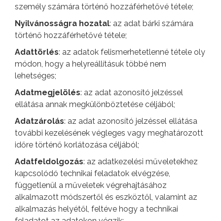
személy számára történő hozzáférhetővé tétele;
Nyilvánosságra hozatal
: az adat bárki számára
történő hozzáférhetővé tétele;
Adattörlés
: az adatok felismerhetetlenné tétele oly
módon, hogy a helyreállításuk többé nem
lehetséges;
Adatmegjelölés
: az adat azonosító jelzéssel
ellátása annak megkülönböztetése céljából;
Adatzárolás
: az adat azonosító jelzéssel ellátása
további kezelésének végleges vagy meghatározott
időre történő korlátozása céljából;
Adatfeldolgozás
: az adatkezelési műveletekhez
kapcsolódó technikai feladatok elvégzése,
függetlenül a műveletek végrehajtásához
alkalmazott módszertől és eszköztől, valamint az
alkalmazás helyétől, feltéve hogy a technikai
feladatot az adatokon végzik;