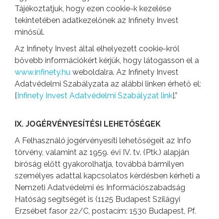
Tájékoztatjuk, hogy ezen cookie-k kezelése
tekintetében adatkezelőnek az Infinety Invest
minősül.
Az Infinety Invest által elhelyezett cookie-król
bővebb információkért kérjük, hogy látogasson el a
www.infinety.hu
weboldalra. Az Infinety Invest
Adatvédelmi Szabályzata az alábbi linken érhető el:
[
Infinety Invest Adatvédelmi Szabályzat link
].”
IX. JOGÉRVÉNYESÍTÉSI LEHETŐSÉGEK
A Felhasználó jogérvényesíti lehetőségeit az Info
törvény, valamint az 1959. évi IV. tv. (Ptk.) alapján
bíróság előtt gyakorolhatja, továbbá bármilyen
személyes adattal kapcsolatos kérdésben kérheti a
Nemzeti Adatvédelmi és Információszabadság
Hatóság segítségét is (1125 Budapest Szilágyi
Erzsébet fasor 22/C, postacím: 1530 Budapest, Pf.