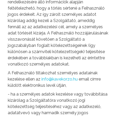
rendelkezésére álló információk alapján
feltételezhető, hogy a törlés sértené a Felhasználó
jogos érdekeit. Az így zárolt személyes adatot
kizárólag addig kezeli a Szolgáltató, ameddig
fennáll az az adatkezelési cél, amely a személyes
adat törlését kizárja. A Felhasználó hozzájárulásának
visszavonását követően a Szolgáltató a
jogszabályban foglalt kötelezettségeinek (így
különösen a számviteli kötelezettségek) teljesítése
érdekében a továbbiakban is kezelheti az érintettre
vonatkozó személyes adatokat.
A Felhasználó tiltakozhat személyes adatainak
kezelése ellen az
info@kavekorzo.hu
email címre
küldött elektronikus levél útján,
- ha a személyes adatok kezelése vagy továbbítása
kizárólag a Szolgáltatóra vonatkozó jogi
kötelezettség teljesítéséhez vagy az adatkezelő,
adatátvevő vagy harmadik személy jogos