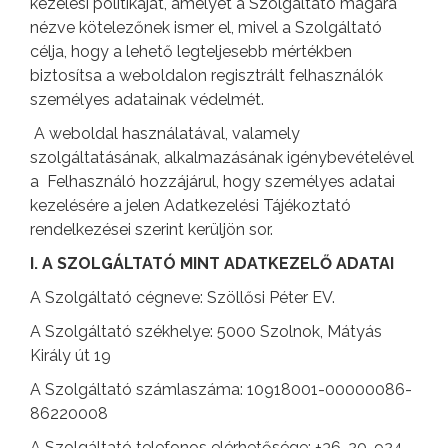
kezelési politikáját, amelyet a Szolgáltató magára
nézve kötelezőnek ismer el, mivel a Szolgáltató
célja, hogy a lehető legteljesebb mértékben
biztosítsa a weboldalon regisztrált felhasználók
személyes adatainak védelmét.
A weboldal használatával, valamely
szolgáltatásának, alkalmazásának igénybevételével
a Felhasználó hozzájárul, hogy személyes adatai
kezelésére a jelen Adatkezelési Tájékoztató
rendelkezései szerint kerüljön sor.
I. A SZOLGÁLTATÓ MINT ADATKEZELŐ ADATAI
A Szolgáltató cégneve: Szöllősi Péter EV.
A Szolgáltató székhelye: 5000 Szolnok, Mátyás
Király út 19
A Szolgáltató számlaszáma: 10918001-00000086-
86220008
A Szolgáltató telefonos elérhetősége: +36-20-924-