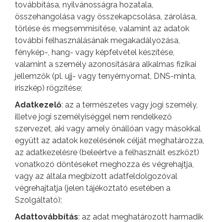
továbbítása, nyilvánosságra hozatala,
összehangolása vagy összekapcsolása, zárolása,
törlése és megsemmisítése, valamint az adatok
további felhasználásának megakadályozása,
fénykép-, hang- vagy képfelvétel készítése,
valamint a személy azonosítására alkalmas fizikai
jellemzők (pl. ujj- vagy tenyérnyomat, DNS-minta,
íriszkép) rögzítése;
Adatkezelő
: az a természetes vagy jogi személy,
illetve jogi személyiséggel nem rendelkező
szervezet, aki vagy amely önállóan vagy másokkal
együtt az adatok kezelésének célját meghatározza,
az adatkezelésre (beleértve a felhasznált eszközt)
vonatkozó döntéseket meghozza és végrehajtja,
vagy az általa megbízott adatfeldolgozóval
végrehajtatja (jelen tájékoztató esetében a
Szolgáltató);
Adattovábbítás
: az adat meghatározott harmadik