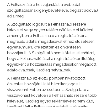
A Felhasználó a hozzájárulást a weboldal
szolgáltatásának igénybevételével (regisztrációval)
adja meg.
A Szolgáltató jogosult a Felhasználó részére
hírlevelet vagy egyéb reklám célú levelet küldeni,
amennyiben a Felhasználó a regisztrációkor a
megfelelő adatai megadásával ehhez előzetesen,
egyértelműen, kifejezetten és önkéntesen
hozzájárult. A Szolgáltató nem köteles ellenőrizni,
hogy a Felhasználó által a regisztrációkor, illetőleg
egyébként a hozzájárulás megadásakor megadott
adatok valósak, illetőleg helytállóak.
A Felhasználó az előző pontban hivatkozott
önkéntes hozzájárulását bármikor jogosult
visszavonni. Ebben az esetben a Szolgáltató a
visszavonást követően a Felhasználó részére több
hírlevelet, illetőleg egyéb reklámlevelet nem küld,
továbbá törli a Felhasználó adatait a hírlevélre