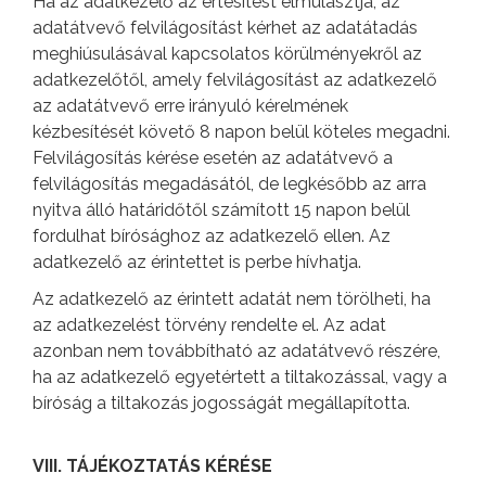
Ha az adatkezelő az értesítést elmulasztja, az
adatátvevő felvilágosítást kérhet az adatátadás
meghiúsulásával kapcsolatos körülményekről az
adatkezelőtől, amely felvilágosítást az adatkezelő
az adatátvevő erre irányuló kérelmének
kézbesítését követő 8 napon belül köteles megadni.
Felvilágosítás kérése esetén az adatátvevő a
felvilágosítás megadásától, de legkésőbb az arra
nyitva álló határidőtől számított 15 napon belül
fordulhat bírósághoz az adatkezelő ellen. Az
adatkezelő az érintettet is perbe hívhatja.
Az adatkezelő az érintett adatát nem törölheti, ha
az adatkezelést törvény rendelte el. Az adat
azonban nem továbbítható az adatátvevő részére,
ha az adatkezelő egyetértett a tiltakozással, vagy a
bíróság a tiltakozás jogosságát megállapította.
VIII. TÁJÉKOZTATÁS KÉRÉSE