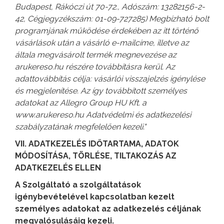
Budapest, Rákóczi út 70-72., Adószám: 13282156-2-
42, Cégjegyzékszám: 01-09-727285) Megbízható bolt
programjának működése érdekében az itt történő
vásárlások után a vásárló e-mailcíme, illetve az
általa megvásárolt termék megnevezése az
arukereso.hu részére továbbításra kerül. Az
adattovábbítás célja: vásárlói visszajelzés igénylése
és megjelenítése. Az így továbbított személyes
adatokat az Allegro Group HU Kft. a
www.arukereso.hu Adatvédelmi és adatkezelési
szabályzatának megfelelően kezeli."
VII. ADATKEZELÉS IDŐTARTAMA, ADATOK
MÓDOSÍTÁSA, TÖRLÉSE, TILTAKOZÁS AZ
ADATKEZELÉS ELLEN
A Szolgáltató a szolgáltatások
igénybevételével kapcsolatban kezelt
személyes adatokat az adatkezelés céljának
megvalósulásáig kezeli.