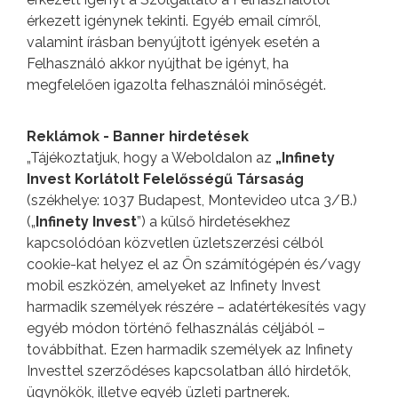
érkezett igénynek tekinti. Egyéb email címről,
valamint írásban benyújtott igények esetén a
Felhasználó akkor nyújthat be igényt, ha
megfelelően igazolta felhasználói minőségét.
Reklámok - Banner hirdetések
„Tájékoztatjuk, hogy a Weboldalon az
„Infinety
Invest Korlátolt Felelősségű Társaság
(székhelye: 1037 Budapest, Montevideo utca 3/B.)
(„
Infinety Invest
”) a külső hirdetésekhez
kapcsolódóan közvetlen üzletszerzési célból
cookie-kat helyez el az Ön számítógépén és/vagy
mobil eszközén, amelyeket az Infinety Invest
harmadik személyek részére – adatértékesítés vagy
egyéb módon történő felhasználás céljából –
továbbíthat. Ezen harmadik személyek az Infinety
Investtel szerződéses kapcsolatban álló hirdetők,
ügynökök, illetve egyéb üzleti partnerek.