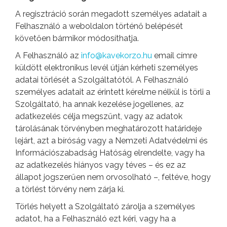
A regisztráció során megadott személyes adatait a
Felhasználó a weboldalon történő belépését
követően bármikor módosíthatja.
A Felhasználó az
info@kavekorzo.hu
email címre
küldött elektronikus levél útján kérheti személyes
adatai törlését a Szolgáltatótól. A Felhasználó
személyes adatait az érintett kérelme nélkül is törli a
Szolgáltató, ha annak kezelése jogellenes, az
adatkezelés célja megszűnt, vagy az adatok
tárolásának törvényben meghatározott határideje
lejárt, azt a bíróság vagy a Nemzeti Adatvédelmi és
Információszabadság Hatóság elrendelte, vagy ha
az adatkezelés hiányos vagy téves – és ez az
állapot jogszerűen nem orvosolható –, feltéve, hogy
a törlést törvény nem zárja ki.
Törlés helyett a Szolgáltató zárolja a személyes
adatot, ha a Felhasználó ezt kéri, vagy ha a