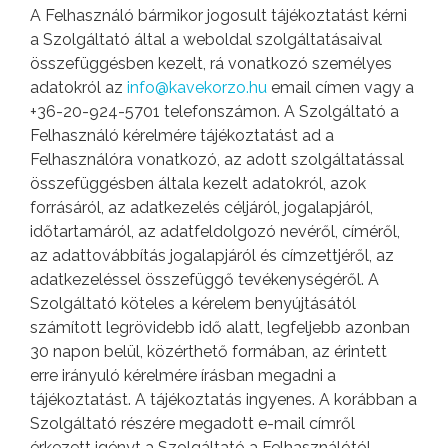
A Felhasználó bármikor jogosult tájékoztatást kérni
a Szolgáltató által a weboldal szolgáltatásaival
összefüggésben kezelt, rá vonatkozó személyes
adatokról az
info@kavekorzo.hu
email címen vagy a
+36-20-924-5701 telefonszámon. A Szolgáltató a
Felhasználó kérelmére tájékoztatást ad a
Felhasználóra vonatkozó, az adott szolgáltatással
összefüggésben általa kezelt adatokról, azok
forrásáról, az adatkezelés céljáról, jogalapjáról,
időtartamáról, az adatfeldolgozó nevéről, címéről,
az adattovábbítás jogalapjáról és címzettjéről, az
adatkezeléssel összefüggő tevékenységéről. A
Szolgáltató köteles a kérelem benyújtásától
számított legrövidebb idő alatt, legfeljebb azonban
30 napon belül, közérthető formában, az érintett
erre irányuló kérelmére írásban megadni a
tájékoztatást. A tájékoztatás ingyenes. A korábban a
Szolgáltató részére megadott e-mail címről
érkezett igényt a Szolgáltató a Felhasználótól