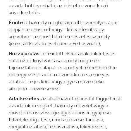
az adatból levonható, az érintettre vonatkozó
következtetés;
Érintett
: bármely meghatározott, személyes adat
alapján azonosított vagy - közvetlenül vagy
közvetve - azonosítható természetes személy
(jelen tájékoztató esetében a Felhasználó);
Hozzájárulás
: az érintett akaratának önkéntes és
határozott kinyilvánítása, amely megfelelő
tájékoztatáson alapul, és amellyel félreérthetetlen
beleegyezését adja a rá vonatkozó személyes
adatok - teljes körű vagy egyes műveletekre
kiterjedő - kezeléséhez;
Adatkezelés
: az alkalmazott eljárástól függetlenül
az adatokon végzett bármely művelet vagy a
műveletek összessége, így különösen gyűjtése,
felvétele, rögzítése, rendszerezése, tárolása,
megváltoztatása, felhasználása, lekérdezése,