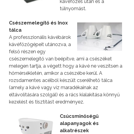
kávéfőzés után és a
túlnyomást.
Csészemelegítő és Inox
tálca
A professzionális kávébárok
kávéfőzőgépeit utánozva, a
felső részen egy
csészemelegítő van beépítve, ami a csészéket
melegen tartja, a végett hogy a kávé ne veszítsen a
hőmérsékletén, amikor a csészébe kerül. A
rozsdamentes acélból készült cserélhető tálca
(amely a kávé vagy víz maradékainak az
eltávolítására szolgál) és a rács kialakítása könnyű
kezelést és tisztítást eredményez.
Csúcsminőségű
alapanyagok és
alkatrészek