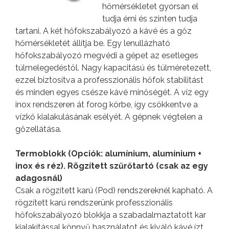
hőmérsékletet gyorsan el
tudja érni és szinten tudja
tartani. A két hőfokszabályozó a kávé és a gőz
hőmérsékletét állítja be. Egy lenullázható
hőfokszabályozó megvédi a gépet az esetleges
túlmelegedéstől. Nagy kapacitású és túlméretezett,
ezzel biztosítva a professzionális hőfok stabilitást
és minden egyes csésze kávé minőségét. A víz egy
inox rendszeren át forog körbe, így csökkentve a
vízkő kialakulásának esélyét. A gépnek végtelen a
gőzellátása.
Termoblokk (Opciók: alumínium, alumínium +
inox és réz). Rögzített szűrőtartó (csak az egy
adagosnál)
Csak a rögzített karú (Pod) rendszereknél kapható. A
rögzített karú rendszerünk professzionális
hőfokszabályozó blokkja a szabadalmaztatott kar
kialakítással könnyű használatot és kiváló kávé ízt