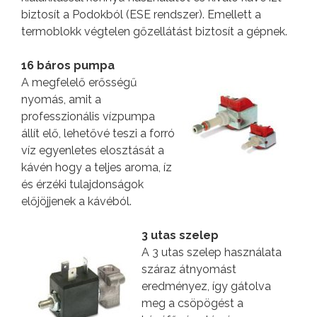
biztosít a Podokból (ESE rendszer). Emellett a
termoblokk végtelen gőzellátást biztosít a gépnek.
16 báros pumpa
A megfelelő erősségű
nyomás, amit a
professzionális vízpumpa
állít elő, lehetővé teszi a forró
víz egyenletes elosztását a
kávén hogy a teljes aroma, íz
és érzéki tulajdonságok
előjöjjenek a kávéból.
3 utas szelep
A 3 utas szelep használata
száraz átnyomást
eredményez, így gátolva
meg a csöpögést a