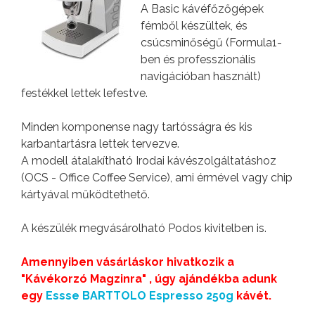
A Basic kávéfőzőgépek
fémből készültek, és
csúcsminőségű (Formula1-
ben és professzionális
navigációban használt)
festékkel lettek lefestve.
Minden komponense nagy tartósságra és kis
karbantartásra lettek tervezve.
A modell átalakítható Irodai kávészolgáltatáshoz
(OCS - Office Coffee Service), ami érmével vagy chip
kártyával működtethető.
A készülék megvásárolható Podos kivitelben is.
Amennyiben vásárláskor hivatkozik a
"Kávékorzó Magzinra" , úgy ajándékba adunk
egy
Essse BARTTOLO Espresso 250g
kávét.