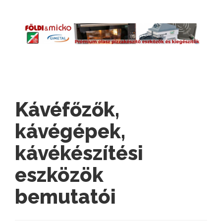
Kávéfőzők,
kávégépek,
kávékészítési
eszközök
bemutatói