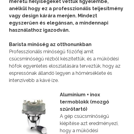
méretű helyiségeket vettük figyelembe,
anélkül hogy ez a professzionális teljesítmény
vagy design kárára menjen. Mindezt
egyszerűen és elegánsan, a mindennapi
használathoz igazodván.
Barista minőség az otthonunkban
Professzionális minőségű főzőfej amit
csúcsminőségű rézből készítettük, és a működési
hőfok egyenletes eloszlatására terveztük, hogy az
espressónak állandó legyen a hőmérséklete és
intenzívebb a kávé íze.
Alumínium + inox
termoblokk (mozgó
szűrőtartó)
A gép csúcsminőségű
kiépítése azt eredményezi,
hogy a működési