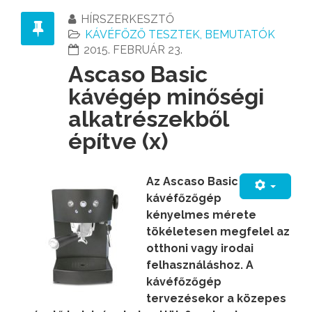
HÍRSZERKESZTŐ
KÁVÉFŐZŐ TESZTEK, BEMUTATÓK
2015. FEBRUÁR 23.
Ascaso Basic
kávégép minőségi
alkatrészekből
építve (x)
Az Ascaso Basic
kávéfőzőgép
kényelmes mérete
tökéletesen megfelel az
otthoni vagy irodai
felhasználáshoz. A
kávéfőzőgép
tervezésekor a közepes