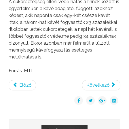
A cukorbetegség elleni védő hatás a finnek között is
egyértelműen a kávé adagjától függött: azokhoz
képest, akik naponta csak egy-két csésze kávét
ittak, a három-hat kávét fogyasztók 23 százalékkal
ritkábban lettek cukorbetegek, a napi hét kávénál is
többet fogyasztók védelme pedig 34 százaléknak
bizonyult. Ekkor azonban már felmerül a túlzott
mennyiségű kávéfogyasztás esetleges
mellékhatása is.
Forrás: MTI
Előző
Következő