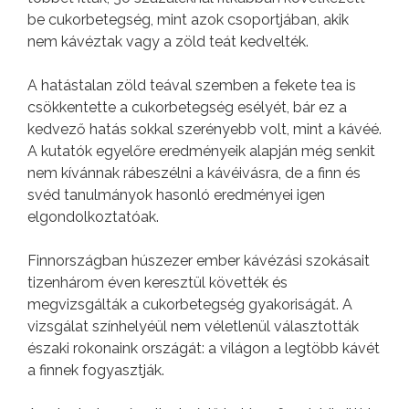
be cukorbetegség, mint azok csoportjában, akik
nem kávéztak vagy a zöld teát kedvelték.
A hatástalan zöld teával szemben a fekete tea is
csökkentette a cukorbetegség esélyét, bár ez a
kedvező hatás sokkal szerényebb volt, mint a kávéé.
A kutatók egyelőre eredményeik alapján még senkit
nem kívánnak rábeszélni a kávéivásra, de a finn és
svéd tanulmányok hasonló eredményei igen
elgondolkoztatóak.
Finnországban húszezer ember kávézási szokásait
tizenhárom éven keresztül követték és
megvizsgálták a cukorbetegség gyakoriságát. A
vizsgálat színhelyéül nem véletlenül választották
északi rokonaink országát: a világon a legtöbb kávét
a finnek fogyasztják.