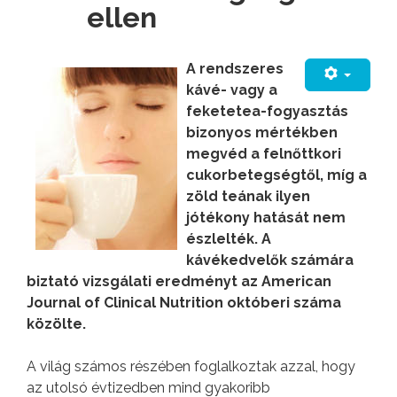
ellen
A rendszeres
kávé- vagy a
feketetea-fogyasztás
bizonyos mértékben
megvéd a felnőttkori
cukorbetegségtől, míg a
zöld teának ilyen
jótékony hatását nem
észlelték. A
kávékedvelők számára
biztató vizsgálati eredményt az American
Journal of Clinical Nutrition októberi száma
közölte.
A világ számos részében foglalkoztak azzal, hogy
az utolsó évtizedben mind gyakoribb