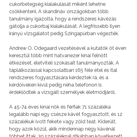
cukorbetegség kialakulását miként lehetne
csökkenteni. A skandináv országokban több
tanulmány igazolta, hogy a rendszeres kávézás
gátolja a cukorbaj kialakulását. A legfrissebb ilyen
irányú vizsgálatot pedig Szingapúrban végezték.
Andrew O. Odegaard vezetésével a kutatók öt éven
keresztül több mint hatvanezer kínai felnőtt
étkezését, életviteli szokásait tanulmányozták. A
táplálkozással kapcsolatban 165 féle étel és ital
rendszeres fogyasztására kérdeztek rá, és a
kérdőíveken kívül pedig néha telefonon is
érdeklődtek a vizsgált személyek életmódjáról.
A 45-74 éves kínai nők és férfiak 71 százaléka
legalább napi egy csésze kávét fogyasztott, és 12
százalékuk ivott fekete vagy zöld teát. Kiderült,
hogy azok közül, akik mindennap négy kávénál
többet ittak, 30 százaléknál ritkábban következett