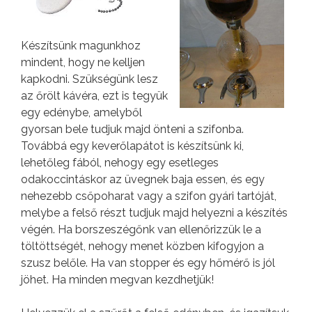
Készítsünk magunkhoz
mindent, hogy ne kelljen
kapkodni. Szükségünk lesz
az őrölt kávéra, ezt is tegyük
egy edénybe, amelyből
gyorsan bele tudjuk majd önteni a szifonba.
Továbbá egy keverőlapátot is készítsünk ki,
lehetőleg fából, nehogy egy esetleges
odakoccintáskor az üvegnek baja essen, és egy
nehezebb csőpoharat vagy a szifon gyári tartóját,
melybe a felső részt tudjuk majd helyezni a készítés
végén. Ha borszeszégőnk van ellenőrizzük le a
töltöttségét, nehogy menet közben kifogyjon a
szusz belőle. Ha van stopper és egy hőmérő is jól
jöhet. Ha minden megvan kezdhetjük!