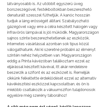
látványosabb is. Az utóbbit egyszerű üveg
borszeszégővel, festékboltokban beszerezhető
denaturált szesszel fűthetjük. A kanóc hosszán
tudjuk a láng erősségét állítani. Szabályozható
gázégővel vagy erre a célra készített halogén vagy
infravörös lámpával is jól működik. Magyarországon
sajnos szinte beszerezhetetlenek az eszközök,
internetes vásárlással azonban sok típus közül
válogathatunk. Aki ki szeretné próbálni az élményt
szintén nehéz helyzetben van. Magyarországon
eddig a Printa kávézóban találkoztam ezzel az
eljárással készített kávéval, itt akár rendelésre
beszerzik a szifont és az eszközeit is. Reméljük
cikkünk felkeltette érdeklődését ezzel az alternatív
kávékészítési eszközzel kapcsolatban, és ön is
mielőbb csatlakozik a vákuumszifon tulajdonosok
egyelőre még szerény táborához!
A cikk még nem ért véget, kérjük lapozzon.