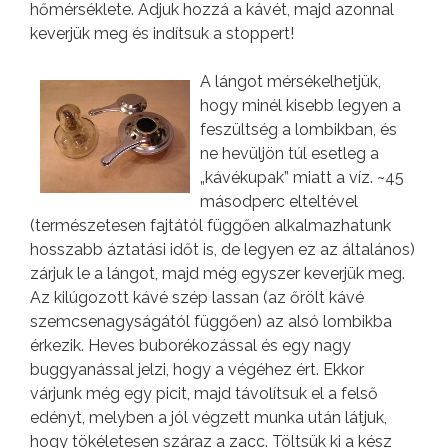
hőmérséklete. Adjuk hozzá a kávét, majd azonnal
keverjük meg és indítsuk a stoppert!
A lángot mérsékelhetjük,
hogy minél kisebb legyen a
feszültség a lombikban, és
ne hevüljön túl esetleg a
„kávékupak” miatt a víz. ~45
másodperc elteltével
(természetesen fajtától függően alkalmazhatunk
hosszabb áztatási időt is, de legyen ez az általános)
zárjuk le a lángot, majd még egyszer keverjük meg.
Az kilúgozott kávé szép lassan (az őrölt kávé
szemcsenagyságától függően) az alsó lombikba
érkezik. Heves buborékozással és egy nagy
buggyanással jelzi, hogy a végéhez ért. Ekkor
várjunk még egy picit, majd távolítsuk el a felső
edényt, melyben a jól végzett munka után látjuk,
hogy tökéletesen száraz a zacc. Töltsük ki a kész