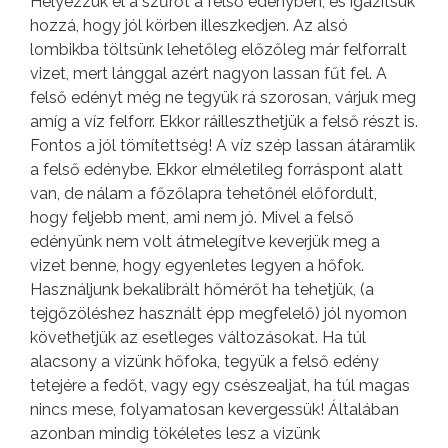
Helyezzük el a szűrőt a felső edényben, és igazítsuk
hozzá, hogy jól körben illeszkedjen. Az alsó
lombikba töltsünk lehetőleg előzőleg már felforralt
vizet, mert lánggal azért nagyon lassan fűt fel. A
felső edényt még ne tegyük rá szorosan, várjuk meg
amíg a víz felforr. Ekkor ráilleszthetjük a felső részt is.
Fontos a jól tömítettség! A víz szép lassan átáramlik
a felső edénybe. Ekkor elméletileg forráspont alatt
van, de nálam a főzőlapra tehetőnél előfordult,
hogy feljebb ment, ami nem jó. Mivel a felső
edényünk nem volt átmelegítve keverjük meg a
vizet benne, hogy egyenletes legyen a hőfok.
Használjunk bekalibrált hőmérőt ha tehetjük, (a
tejgőzöléshez használt épp megfelelő) jól nyomon
követhetjük az esetleges változásokat. Ha túl
alacsony a vizünk hőfoka, tegyük a felső edény
tetejére a fedőt, vagy egy csészealjat, ha túl magas
nincs mese, folyamatosan kevergessük! Általában
azonban mindig tökéletes lesz a vizünk