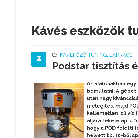
Kávés eszközök tu
KÁVÉFŐZŐ TUNING, BARKÁCS
Podstar tisztítás 
Az alábbiakban egy
bemutatni. A gépet 
után nagy kíváncsisá
melegítés, majd POD
kellemetlen ízű víz 
aljára fekete apró ”
hogy a POD feletti fe
helyett kb. 10-ből sp