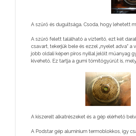
A szűrő és dugultsága. Csoda, hogy lehetett m
A szűrő felett található a vízterítő, ezt két da
csavart, tekerjük bele és ezzel „nyelet adva” a
jobb oldali képen piros nyíllal jelölt műanyag 
kivehető. Ez tartja a gumi tömítőgyűrűt is, me
A kiszerelt alkatrészeket és a gép elérhető bel
A Podstar gép alumínium termoblokkos, így csa