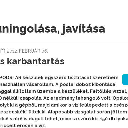
ningolása, javítása
2012. FEBRUÁR 06.
és karbantartás
 PODSTAR készülék egyszerű tisztítását szeretném
használtan vásároltam. A postai doboz kibontása
ggal állítottam üzembe a készüléket. Feltöltés vízzel,
 nélküli csapolás. Az eredmény lehangoló volt. Opálo
folyt ki a gépből, majd amikor a víz leülepedett a csész
részecskék” ültek ki. Alaposabb vizsgálat során jöttem 
lső szűrő is dugult lehet, mivel a szűrő kb. 150 db lyuk
riccelt erősen a víz.