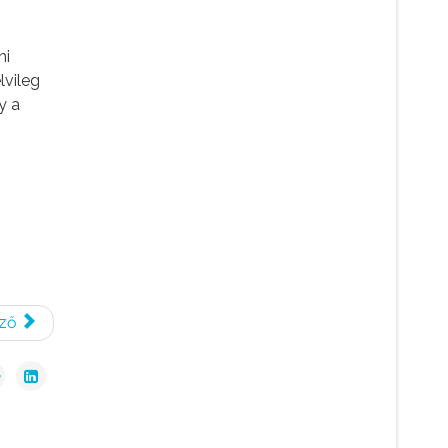
ni
lvileg
y a
ző