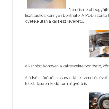
Némi ismeret begyűjtés
tisztításhoz könnyen bontható. A POD szorító k
kivétele után a kar kész levehető.
A kar rész könnyen alkatrészekre bontható, kö
A felső szűrőből a csavart ki kell venni és óvat
feletti, kitüremkedő tömítőgyűrű is.