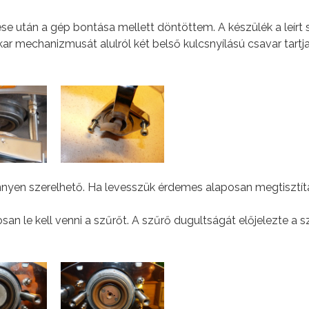
e után a gép bontása mellett döntöttem. A készülék a leírt 
ar mechanizmusát alulról két belső kulcsnyílású csavar tartj
nnyen szerelhető. Ha levesszük érdemes alaposan megtisztíta
osan le kell venni a szűrőt. A szűrő dugultságát előjelezte a 