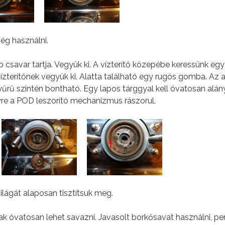
ég használni.
rab csavar tartja. Vegyük ki. A vízterítő közepébe keressünk egy
 vízterítőnek vegyük ki. Alatta található egy rugós gomba. Az 
gyűrű szintén bontható. Egy lapos tárggyal kell óvatosan alán
lyre a POD leszorító mechanizmus rászorul.
világát alaposan tisztítsuk meg.
k óvatosan lehet savazni. Javasolt borkősavat használni, pe