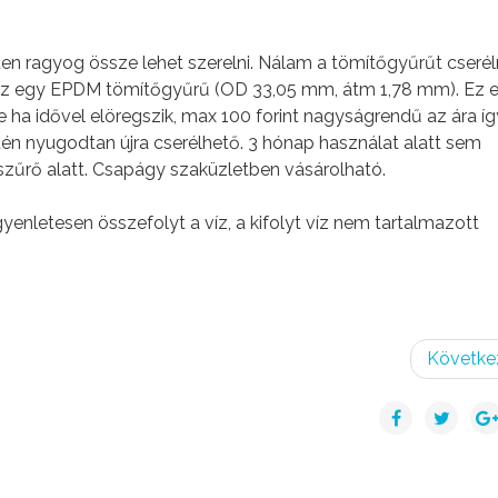
en ragyog össze lehet szerelni. Nálam a tömítőgyűrűt cserél
t az egy EPDM tömítőgyűrű (OD 33,05 mm, átm 1,78 mm). Ez e
e ha idővel elöregszik, max 100 forint nagyságrendű az ára íg
én nyugodtan újra cserélhető. 3 hónap használat alatt sem
szűrő alatt. Csapágy szaküzletben vásárolható.
yenletesen összefolyt a víz, a kifolyt víz nem tartalmazott
Követke