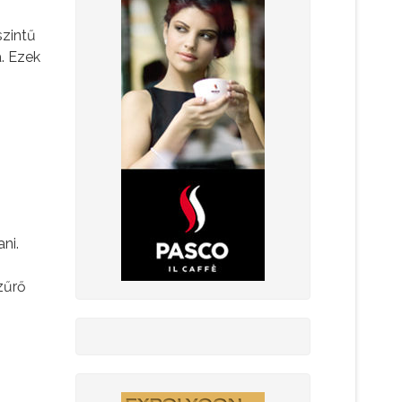
szintű
a. Ezek
ni.
szűrő