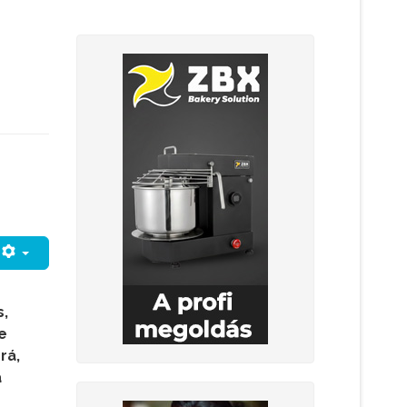
s,
e
rá,
a