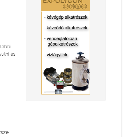
alábbi
yúlni és
rsze