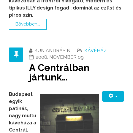
kávézóban a frontról hivogató, modern és
tipikus ILLY design fogad : dominál az ezüst és
piros szín.
Bővebben...
KUN ANDRÁS N.
KÁVÉHÁZ
2008. NOVEMBER 09.
A Centrálban
jártunk…
Budapest
egyik
patinás,
nagy múltú
kávéháza a
Centrál.