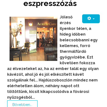
eszpresszózás
Jóleső
érzés
ilyenkor télen, a
hideg időben
belecsobbanni egy
kellemes, forró
thermálfürdő
gyógyvizébe. Ezt
követően fokozza
az élvezeteket az, ha az ember talál egy olyan
kávézót, ahol jó és jól elkészített kávét
szolgálnak fel... Hajdúszoboszlón mindez nem
elérhetetlen álom, néhány napot ott
töltöttünk, kicsit kikapcsolódva a fővárosi
nyüzsgésből...
Bővebben...