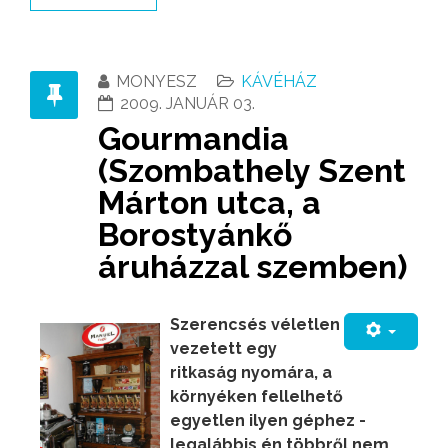
MONYESZ
KÁVÉHÁZ
2009. JANUÁR 03.
Gourmandia
(Szombathely Szent
Márton utca, a
Borostyánkő
áruházzal szemben)
Szerencsés véletlen
vezetett egy
ritkaság nyomára, a
környéken fellelhető
egyetlen ilyen géphez -
legalábbis én többről nem