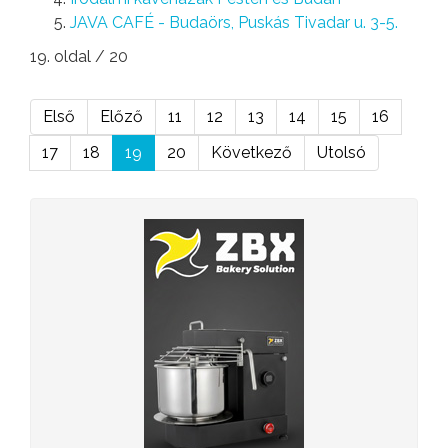
JAVA CAFÉ - Budaörs, Puskás Tivadar u. 3-5.
19. oldal / 20
Első
Előző
11
12
13
14
15
16
17
18
19
20
Következő
Utolsó