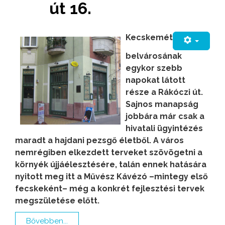
út 16.
Kecskemét
belvárosának
egykor szebb
napokat látott
része a Rákóczi út.
Sajnos manapság
jobbára már csak a
hivatali ügyintézés
maradt a hajdani pezsgő életből. A város
nemrégiben elkezdett terveket szövögetni a
környék újjáélesztésére, talán ennek hatására
nyitott meg itt a Művész Kávézó –mintegy első
fecskeként– még a konkrét fejlesztési tervek
megszületése előtt.
Bővebben...