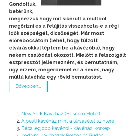
Gondoltuk,
betérünk,
megnézzük hogy mit sikerült a múltból
megőrizni és a felújítás visszahozta-e a régi
idők szépségét, dicsőségét. Már most
előrebocsátom (lehet, hogy túlzott
elvárásokkal léptem be a kávézóba), hogy
nekem csalódást okozott. Mielőtt a felszolgált
eszpresszót jellemezném, és bemutatnám,
úgy érzem, megérdemel ez a neves, nagy
múltú kávéház egy rövid bemutatást.
Bővebben...
New York Kávéház (Boscolo Hotel)
A pesti kávéház mint a társasélet színtere
Bécs legjobb kávézói - kávéházi körkép
Irodalmi kávéházak Pesten és Budán