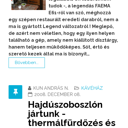
tudok -, a legendás FAEMA
E61-ről van szó, méghozzá
egy szépen restaurált eredeti darabról, nem a
ma is gyártott Legend változatról ! Meglepő,
de azért nem véletlen, hogy egy ilyen helyen
található a gép, amely nem kiállított dísztárgy,
hanem teljesen működőképes. Sőt, értő és
szerető kezek által ma is bizonyít…
Bővebben...
KUN ANDRÁS N.
KÁVÉHÁZ
2008. DECEMBER 08.
Hajdúszoboszlón
jártunk -
thermálfürdőzés és