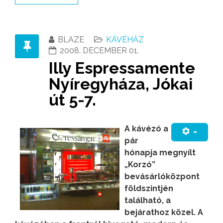
BLAZE
KÁVÉHÁZ
2008. DECEMBER 01.
Illy Espressamente
Nyíregyháza, Jókai
út 5-7.
A kávézó a
pár
hónapja megnyílt
„Korzó”
bevásárlóközpont
földszintjén
található, a
bejárathoz közel. A