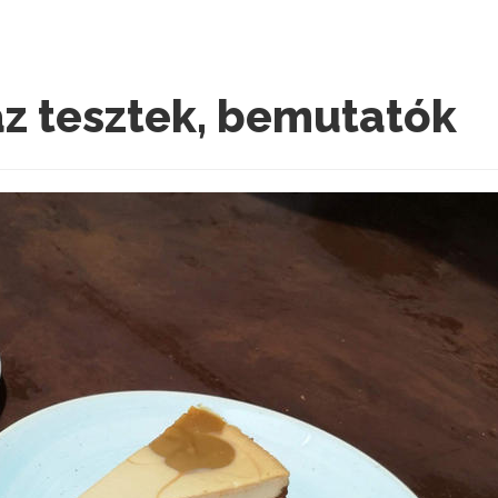
áz tesztek, bemutatók