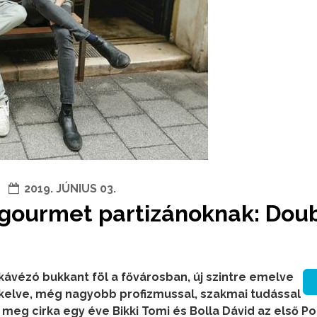
2019. JÚNIUS 03.
 gourmet partizánoknak: Dou
kávézó bukkant föl a fővárosban, új szintre emelve
ékelve, még nagyobb profizmussal, szakmai tudással
meg cirka egy éve Bikki Tomi és Bolla Dávid az első P