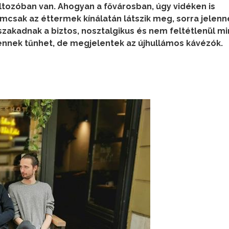
ltozóban van. Ahogyan a fővárosban, úgy vidéken is
mcsak az éttermek kínálatán látszik meg, sorra jelenn
zakadnak a biztos, nosztalgikus és nem feltétlenül m
ennek tűnhet, de megjelentek az újhullámos kávézók.