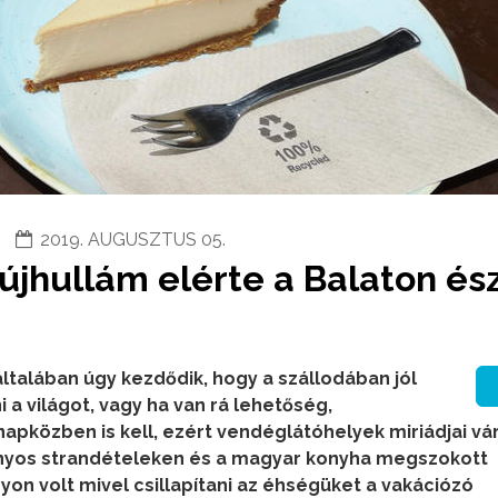
2019. AUGUSZTUS 05.
újhullám elérte a Balaton és
általában úgy kezdődik, hogy a szállodában jól
a világot, vagy ha van rá lehetőség,
apközben is kell, ezért vendéglátóhelyek miriádjai vár
ányos strandételeken és a magyar konyha megszokott
gyon volt mivel csillapítani az éhségüket a vakációzó