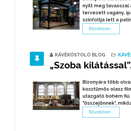
nyílt meg tavasszal 
tervezett vagány, i
színfoltja lett a pat
Bővebben...
KÁVÉKÓSTOLÓ BLOG
KÁVÉ
„Szoba kilátással”
Bizonyára több olva
kosztümös olasz fil
utazgató bohém fiú 
"összejönnek", miköz
Bővebben...