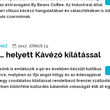
az extravagáns By Beans Coffee. Az Industreal által
pari stílusú kávézó hangulatában és választékában is ü
inás csarnoknak.
HÁZ
2017. JÚNIUS 13.
… helyett Kávézó kilátással
sónk is emlékszik a 90-es években készült kultikus
mre, melyben az ifjú angol hölgy és az édesapjával
egy csodálatos kilátással rendelkező firenzei szállod
ben különféle kulturális kalandok sokaságát élik át eg