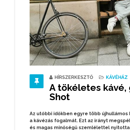
HÍRSZERKESZTŐ
KÁVÉHÁZ
A tökéletes kávé,
Shot
Az utóbbi időkben egyre több újhullámos 
a kávézás fogalmát. Ezt az irányt megsp
és magas minőségű szemlélettel nyitotta 