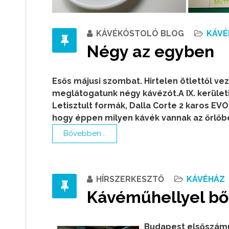
KÁVÉKÓSTOLÓ BLOG
KÁVÉ
Négy az egyben
Esős májusi szombat. Hirtelen ötlettől v
meglátogatunk négy kávézót.A IX. kerület
Letisztult formák, Dalla Corte 2 karos EV
hogy éppen milyen kávék vannak az őrlőb
Bővebben...
HÍRSZERKESZTŐ
KÁVÉHÁZ
Kávéműhellyel bő
Budapest elsőszámú 