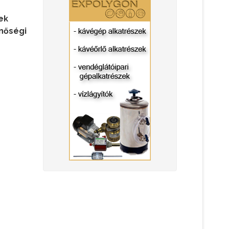
ek
inőségi