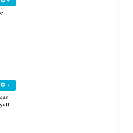
de
ában
yütt.