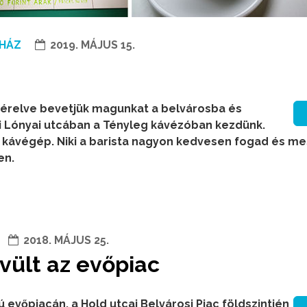
HÁZ
2019. MÁJUS 15.
ezérelve bevetjük magunkat a belvárosba és
i Lónyai utcában a Tényleg kávézóban kezdünk.
O kávégép. Niki a barista nagyon kedvesen fogad és mes
en.
2018. MÁJUS 25.
vült az evőpiac
evőpiacán, a Hold utcai Belvárosi Piac földszintjén