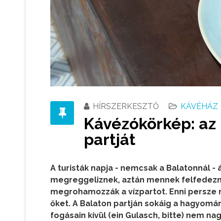
HÍRSZERKESZTŐ
KÁVÉHÁZ
Kávézókörkép: az 
partját
A turisták napja - nemcsak a Balatonnál - 
megreggeliznek, aztán mennek felfedezni 
megrohamozzák a vízpartot. Enni persze n
őket. A Balaton partján sokáig a hagyom
fogásain kívül (ein Gulasch, bitte) nem na