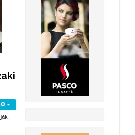
zaki
ják