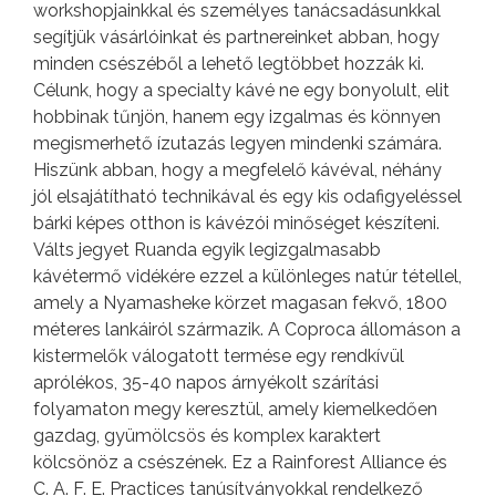
workshopjainkkal és személyes tanácsadásunkkal
segítjük vásárlóinkat és partnereinket abban, hogy
minden csészéből a lehető legtöbbet hozzák ki.
Célunk, hogy a specialty kávé ne egy bonyolult, elit
hobbinak tűnjön, hanem egy izgalmas és könnyen
megismerhető ízutazás legyen mindenki számára.
Hiszünk abban, hogy a megfelelő kávéval, néhány
jól elsajátítható technikával és egy kis odafigyeléssel
bárki képes otthon is kávézói minőséget készíteni.
Válts jegyet Ruanda egyik legizgalmasabb
kávétermő vidékére ezzel a különleges natúr tétellel,
amely a Nyamasheke körzet magasan fekvő, 1800
méteres lankáiról származik. A Coproca állomáson a
kistermelők válogatott termése egy rendkívül
aprólékos, 35-40 napos árnyékolt szárítási
folyamaton megy keresztül, amely kiemelkedően
gazdag, gyümölcsös és komplex karaktert
kölcsönöz a csészének. Ez a Rainforest Alliance és
C. A. F. E. Practices tanúsítványokkal rendelkező