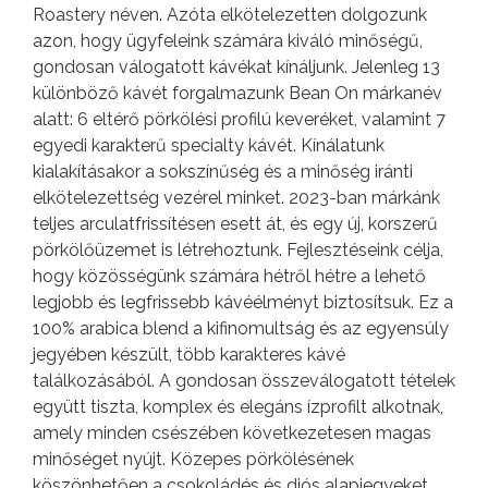
Roastery néven. Azóta elkötelezetten dolgozunk
azon, hogy ügyfeleink számára kiváló minőségű,
gondosan válogatott kávékat kínáljunk. Jelenleg 13
különböző kávét forgalmazunk Bean On márkanév
alatt: 6 eltérő pörkölési profilú keveréket, valamint 7
egyedi karakterű specialty kávét. Kínálatunk
kialakításakor a sokszínűség és a minőség iránti
elkötelezettség vezérel minket. 2023-ban márkánk
teljes arculatfrissítésen esett át, és egy új, korszerű
pörkölőüzemet is létrehoztunk. Fejlesztéseink célja,
hogy közösségünk számára hétről hétre a lehető
legjobb és legfrissebb kávéélményt biztosítsuk. Ez a
100% arabica blend a kifinomultság és az egyensúly
jegyében készült, több karakteres kávé
találkozásából. A gondosan összeválogatott tételek
együtt tiszta, komplex és elegáns ízprofilt alkotnak,
amely minden csészében következetesen magas
minőséget nyújt. Közepes pörkölésének
köszönhetően a csokoládés és diós alapjegyeket