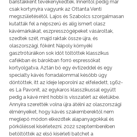
baristákként tevékenykedtek. Innentől pedig már
csak kortynyira vagyunk az Ottanta Venti
megszületésétől. Lajos és Szabolcs szorgalmasan
kutatták fel a népszerű és alig ismert olasz
kávémárkákat, eszpresszógépeket vásároltak,
szedtek szét, majd raktak össze újra, és
olaszországi, főként Nápoly környéki
gasztrótúráikon sok időt töltöttek klasszikus
cafékban és bárokban forró espressókat
kortyolgatva. Aztán bő egy évtizeddel és egy
specialty kávés forradalommal később úgy
döntöttek, itt az ideje leporolni az elfeledett, 1962-
es La Pavonit, az egykaros klasszikussal együtt
pedig a kávé mint hobbi is visszatért az életükbe.
Annyira szerették volna újra átélni az olaszországi
élményeiket, hogy kávés szakemberektől nem
meglepő módon elkezdtek alapanyagokkal és
pörköléssel kísérletezni. 2022 szeptemberében
betöltötték az első kísérleti batchet a