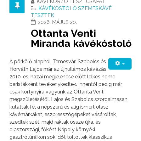
KÁVÉKORZÓ TESZTCSAPAT
KÁVÉKÓSTOLÓ SZEMESKÁVÉ
TESZTEK
2026. MÁJUS 20.
Ottanta Venti
Miranda kávékóstoló
A pörkölő alapítói, Temesvári Szabolcs és
Horváth Lajos már az újhullámos kávézás
2010-es, hazai megjelenése előtt lelkes home
baristákként tevékenykedtek. Innentől pedig már
csak kortynyira vagyunk az Ottanta Venti
megszületésétől. Lajos és Szabolcs szorgalmasan
kutatták fel a népszerű és alig ismert olasz
kávémárkákat, eszpresszógépeket vásároltak,
szedtek szét, majd raktak össze újra, és
olaszországi, főként Nápoly környéki
gasztrótúráikon sok időt töltöttek klasszikus