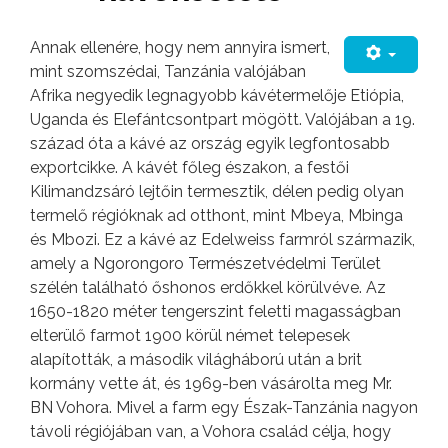
Annak ellenére, hogy nem annyira ismert,
mint szomszédai, Tanzánia valójában
Afrika negyedik legnagyobb kávétermelője Etiópia,
Uganda és Elefántcsontpart mögött. Valójában a 19.
század óta a kávé az ország egyik legfontosabb
exportcikke. A kávét főleg északon, a festői
Kilimandzsáró lejtőin termesztik, délen pedig olyan
termelő régióknak ad otthont, mint Mbeya, Mbinga
és Mbozi. Ez a kávé az Edelweiss farmról származik,
amely a Ngorongoro Természetvédelmi Terület
szélén található őshonos erdőkkel körülvéve. Az
1650-1820 méter tengerszint feletti magasságban
elterülő farmot 1900 körül német telepesek
alapították, a második világháború után a brit
kormány vette át, és 1969-ben vásárolta meg Mr.
BN Vohora. Mivel a farm egy Észak-Tanzánia nagyon
távoli régiójában van, a Vohora család célja, hogy