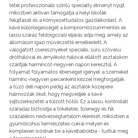
tétel professzionális szintű specialty élményt nyújt,
miközben aktívan támogatja a helyi iskolák
felújítását és a környezettudatos gazdálkodást. A
kávé különlegességét a kompromisszummentes és
lassú száraz feldolgozási eljárás adja meg, amely az
állomáson igazi művészetté emelkedett. A
válogatott cseresznyéket speciális, sűrű szövésű
dróthálóval és árnyékoló hálóval ellátott asztalokon
szárítják harmincöt-negyven napon keresztül. A
folyamat folyamatos éberséget igényel: a szemeket
harminc-negyven percenként kézzel megforgatják,
a tűző déli napon pedig az asztalok közepére
halmozzák őket, hogy megvédjék a kávé
sejtszerkezetét a túlzott hőtől. Ez a lassú, kontrollált
száradás biztosítja a tökéletes, tizenegy és fél
százalékos nedvességtartalom elérését, miközben a
gyümölcshús természetes cukrai mélyen és
komplexen ivódnak be a kávébabokba - tudtuk meg