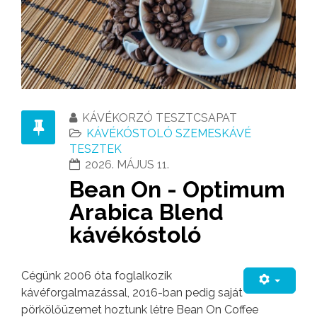
KÁVÉKORZÓ TESZTCSAPAT
KÁVÉKÓSTOLÓ SZEMESKÁVÉ
TESZTEK
2026. MÁJUS 11.
Bean On - Optimum
Arabica Blend
kávékóstoló
Cégünk 2006 óta foglalkozik
kávéforgalmazással, 2016-ban pedig saját
pörkölőüzemet hoztunk létre Bean On Coffee