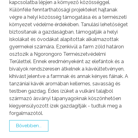
kapcsolatba lépjen a környező közösséggel.
Különféle fenntarthatósági projekteket hajtanak
végre a helyi közösség támogatása és a természeti
környezet védelme érdekében. Tanulási lehetőséget
biztosítanak a gazdaságban, támogatják a helyi
iskolákat és óvodákat alapítottak alkalmazottak
gyermekei számára. Ezenkívül a farm zöld határon
osztozik a Ngorongoro Természetvédelmi
Területtel. Ennek eredményeként az elefántok és a
bivalyok rendszeresen átkelnek a kávéültetvényen,
kihívást jelentve a farmnak és annak kényes fáinak. A
tanzániai kávék aromában kellemes, savasság és
testben gazdag. Édes ízüket a vulkáni talajból
származó ásványi tápanyagoknak köszönhetően
kiegyensúlyozott ízek gazdagítják - tudtuk meg a
forgalmazótól.
Bővebben...