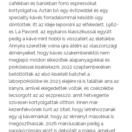
cafékban és bárokban forró espressókat
kortyolgatva. Aztán bő egy évtizeddel és egy
specialty kávés forradalommal később úgy
döntöttek, itt az ideje leporolni az elfeledett, 1962-
es La Pavonit, az egykaros klasszikussal együtt
pedig a kávé mint hobbi is visszatért az életükbe.
Annyira szerették volna újra átélni az olaszországi
élményeiket, hogy kávés szakemberektől nem
meglepő módon elkezdtek alapanyagokkal és
pörköléssel kísérletezni. 2022 szeptemberében
betöltötték az első kísérleti batchet a
laborpörkölőbe és 2023 elejére rá is találtak arra az
irányra, amivel elégedettek voltak, és csészékbe
lecsorgott az az eszpresszó, amit hétvégente
szívesen kortyolgattak otthon. Innen már
kézenfekvőnek tűnt az ötlet, hogy létrehozzanak
egy új kávémárkát, hogy az élményt másokkal is
megoszthassák, 2026 márciusában pedig a
nagyközönség előtt is debütált a márka, amelyet