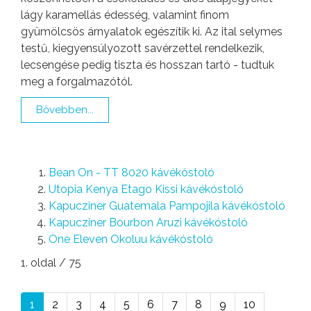
lágy karamellás édesség, valamint finom
gyümölcsös árnyalatok egészítik ki. Az ital selymes
testű, kiegyensúlyozott savérzettel rendelkezik,
lecsengése pedig tiszta és hosszan tartó - tudtuk
meg a forgalmazótól.
Bővebben...
Bean On - TT 8020 kávékóstoló
Utopia Kenya Etago Kissi kávékóstoló
Kapucziner Guatemala Pampojila kávékóstoló
Kapucziner Bourbon Aruzi kávékóstoló
One Eleven Okoluu kávékóstoló
1. oldal / 75
1
2
3
4
5
6
7
8
9
10