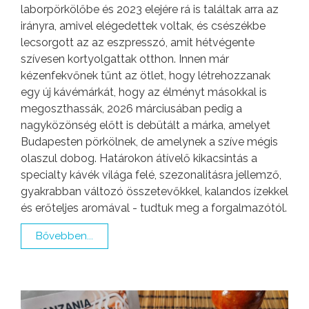
laborpörkölőbe és 2023 elejére rá is találtak arra az
irányra, amivel elégedettek voltak, és csészékbe
lecsorgott az az eszpresszó, amit hétvégente
szívesen kortyolgattak otthon. Innen már
kézenfekvőnek tűnt az ötlet, hogy létrehozzanak
egy új kávémárkát, hogy az élményt másokkal is
megoszthassák, 2026 márciusában pedig a
nagyközönség előtt is debütált a márka, amelyet
Budapesten pörkölnek, de amelynek a szíve mégis
olaszul dobog. Határokon átívelő kikacsintás a
specialty kávék világa felé, szezonalitásra jellemző,
gyakrabban változó összetevőkkel, kalandos ízekkel
és erőteljes aromával - tudtuk meg a forgalmazótól.
Bővebben...