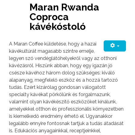
Maran Rwanda
Coproca
kávékóstoló
A Maran Coffee küldetése, hogy a hazai
kávékultúrát magasabb szintre emelje,
legyen szó vendéglátóhelyekről vagy az otthoni
kávézásról. Hiszünk abban, hogy egy igazán jó
csésze kávéhoz három dolog szükséges: kiváló
alapanyag, megfelelő eszköz és a hozzá tartozó
tudás. Ezért kizárólag gondosan válogatott
specialty kávékat pörkölünk és forgalmazunk,
valamint olyan kávékészítő eszközöket kínálunk,
amelyekkel otthon és professzionális környezetben
is kiemelkedő eredmény érhető el. Ugyanakkor
legalább ennyire fontosnak tartjuk a tudás átadását
is. Edukációs anyagainkkal, receptjeinkkel,