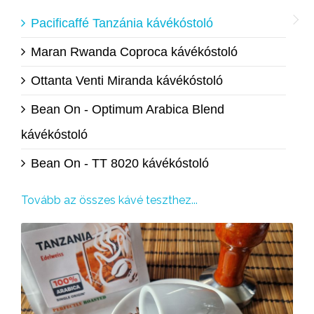
Pacificaffé Tanzánia kávékóstoló
Maran Rwanda Coproca kávékóstoló
Ottanta Venti Miranda kávékóstoló
Bean On - Optimum Arabica Blend
kávékóstoló
Bean On - TT 8020 kávékóstoló
Tovább az összes kávé teszthez...