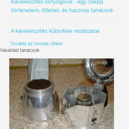
Kávékészítés kotyogóval - egy csepp
történelem, ötletek, és hasznos tanácsok
A kávékészítés különféle módozatai
Tovább az összes cikkre
Vásárlási tanácsok