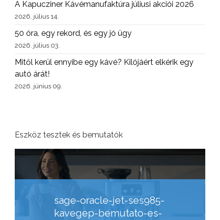
A Kapucziner Kávémanufaktúra júliusi akciói 2026
2026. július 14.
50 óra, egy rekord, és egy jó ügy
2026. július 03.
Mitől kerül ennyibe egy kávé? Kilójáért elkérik egy
autó árát!
2026. június 09.
Eszköz tesztek és bemutatók
sage-oracle-jet-ses985-
kavegep-bemutato-es-