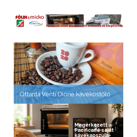
Ottanta Venti Dione kávékóstoló
Megérkezett a
Pacificaffé saját
kávékapszula-