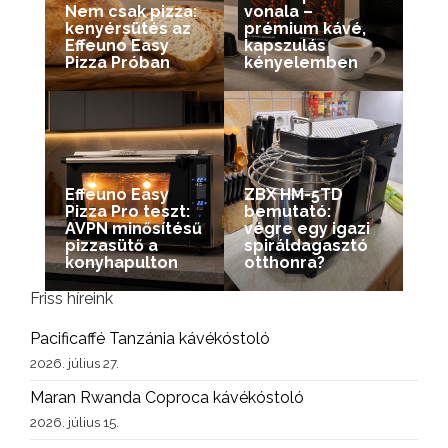
Nem csak pizza:
vonala –
kenyérsütés az
prémium kávé,
Effeuno Easy
kapszulás
Pizza Próban
kényelemben
Effeuno Easy
ZBX HM-5TD
Pizza Pro teszt:
bemutató:
AVPN minősítésű
végre egy igazi
pizzasütő a
spiráldagasztó
konyhapulton
otthonra?
Friss híreink
Pacificaffé Tanzánia kávékóstoló
2026. július 27.
Maran Rwanda Coproca kávékóstoló
2026. július 15.