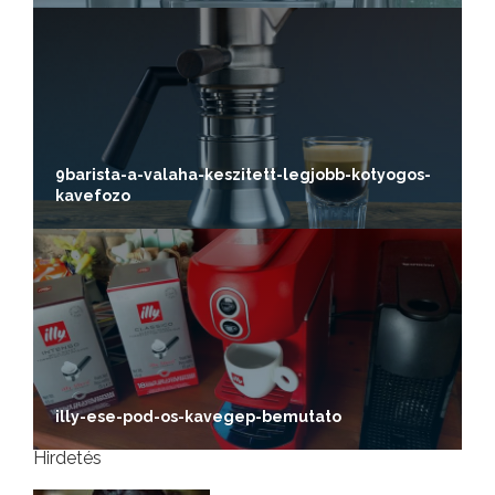
9barista-a-valaha-keszitett-legjobb-kotyogos-
kavefozo
illy-ese-pod-os-kavegep-bemutato
Hirdetés